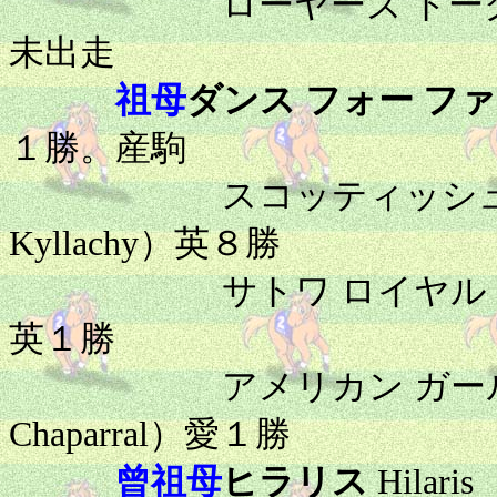
ローヤーズ トーク Lawyer
未出走
祖母
ダンス フォー フ
１勝。産駒
スコッティッシュ グレン Sc
Kyllachy）英８勝
サトワ ロイヤル Satwa Roy
英１勝
アメリカン ガール Americ
Chaparral）愛１勝
曾祖母
ヒラリス
Hila