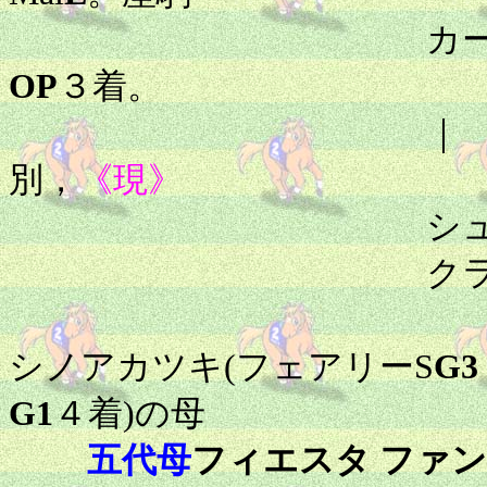
カーニバルソング
OP
３着。
｜
別，
《現》
シュトラウス ：
クランチーカ Kran
ニシノシルエ
シノアカツキ(フェアリーS
G3
G1
４着)の母
五代母
フィエスタ ファン