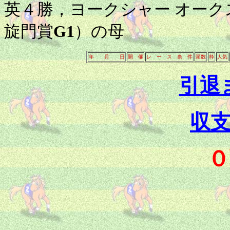
英４勝，ヨークシャー オーク
旋門賞
G1
）の母
年 月 日
開 催
レ ー ス 条 件
頭数
枠
人気
引退
収
０