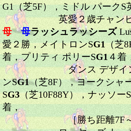
G1（芝5F），ミドル パークS
英愛２歳チャンピオ
母
母
ラッシュラッシーズ
Lu
愛２勝，メイトロンS
G1
（芝8
着，プリティ ポリーS
G1
４着
ダンス デザイン
ンS
G1
（芝8F），ヨークシャ
S
G3
（芝10F88Y），ナッソー
着，
［勝ち距離7F～12