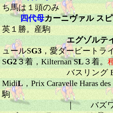
ち馬は１頭のみ
四代母
カーニヴァル ス
英１勝。産駒
エグゾルテ
ュールS
G3
，愛ダービートライ
S
G2
３着，Kilternan S
L
３着。
バスリング Bustling ：
Midi
L
，Prix Caravelle Haras des
駒
｜ バズワード Buzz