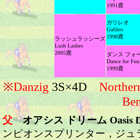
1991鹿
ガリレオ
Galileo
1998鹿
ラッシュラッシーズ
Lush Lashes
2005鹿
ダンス フォ
Dance for Fun
1999鹿
※
Danzig
3S×4D
Norther
Be
父
オアシス ドリーム Oasis D
ンピオンスプリンター，ジュラ